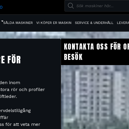
20
SÅLDA MASKINER
VI KÖPER ER MASKIN
SERVICE & UNDERHÅLL
LEVER
KONTAKTA OSS FÖR O
BESÖK
RE FÖR
åden inom
ora rör och profiler
ftleder.
rvdelstillgång
ffär
ss för att veta mer