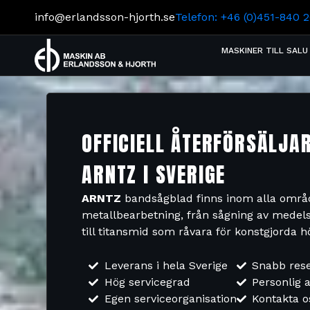
info@erlandsson-hjorth.se
Telefon: +46 (0)451-840 
MASKINER TILL SALU
OFFICIELL ÅTERFÖRSÄLJA
ARNTZ I SVERIGE
ARNTZ
bandsågblad finns inom alla omr
metallbearbetning, från sågning av medelst
till titansmid som råvara för konstgjorda hö
Leverans i hela Sverige
Snabb rese
Hög servicegrad
Personlig a
Egen serviceorganisation
Kontakta o