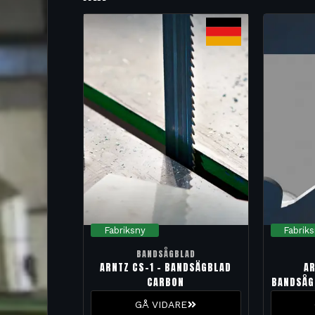
Fabriksny
Fabrik
BANDSÅGBLAD
ARNTZ CS-1 – BANDSÅGBLAD
AR
CARBON
BANDSÅG
GÅ VIDARE