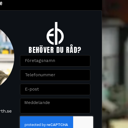
BEHÖVER DU RÅD?
rth.se