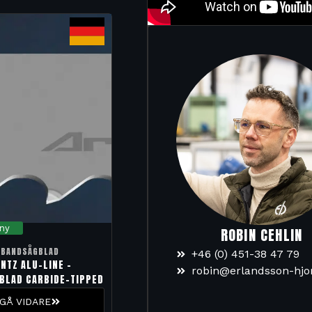
sny
ROBIN CEHLIN
BANDSÅGBLAD
+46 (0) 451-38 47 79
NTZ ALU-LINE –
robin@erlandsson-hjo
BLAD CARBIDE-TIPPED
GÅ VIDARE